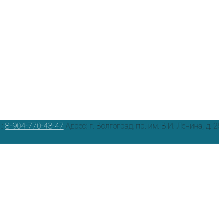
.:
8-904-770-43-47
Адрес: г. Волгоград, пр. им. В.И. Ленина, д. 2