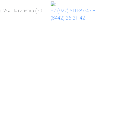
с. 2-я Пятилетка (20
+7 (927) 510-37-47
8
(8442) 26-21-42